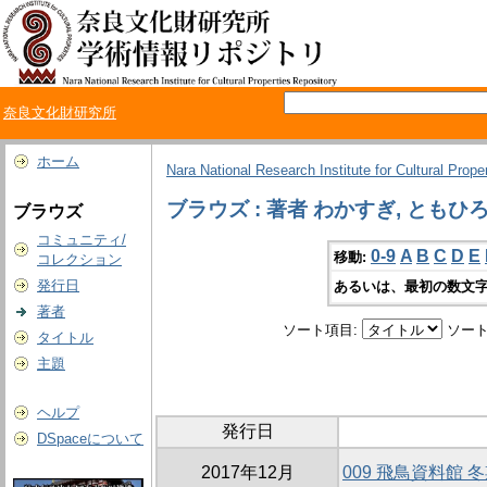
奈良文化財研究所
ホーム
Nara National Research Institute for Cultural Prope
ブラウズ : 著者 わかすぎ, ともひ
ブラウズ
コミュニティ/
0-9
A
B
C
D
E
移動:
コレクション
発行日
あるいは、最初の数文字
著者
ソート項目:
ソート
タイトル
主題
ヘルプ
発行日
DSpaceについて
2017年12月
009 飛鳥資料館 