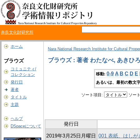
奈良文化財研究所
ホーム
Nara National Research Institute for Cultural Prope
ブラウズ : 著者 わたなべ, あきひ
ブラウズ
コミュニティ/
0-9
A
B
C
D
E
移動:
コレクション
発行日
あるいは、最初の数文字
著者
ソート項目:
ソート
タイトル
主題
ヘルプ
発行日
DSpaceについて
2019年3月25日月曜日
001 表紙、はし