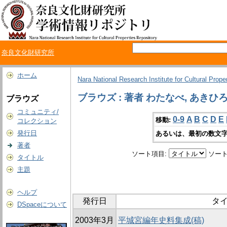
奈良文化財研究所
ホーム
Nara National Research Institute for Cultural Prope
ブラウズ : 著者 わたなべ, あきひ
ブラウズ
コミュニティ/
0-9
A
B
C
D
E
移動:
コレクション
発行日
あるいは、最初の数文字
著者
ソート項目:
ソート
タイトル
主題
ヘルプ
発行日
タ
DSpaceについて
2003年3月
平城宮編年史料集成(稿)