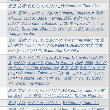
渡辺, 丈彦
;
わたなべ, たけひこ
;
Watanabe, Takehiko
清水, 重敦
;
しみず, しげあつ
;
Shimizu, Shigeatsu
;
馬場,
基
;
ばば, はじめ
;
Baba, Hajime
;
渡辺, 丈彦
;
わたなべ, た
けひこ
;
Watanabe, Takehiko
;
川越, 俊一
;
かわごえ, しゅ
んいち
;
Kawagoe, Shunichi
;
次山, 淳
;
つぎやま, じゅん
;
Tsugiyama, Jun
豊島, 直博
;
とよしま, なおひろ
;
Toyoshima, Naohiro
;
金
田, 明大
;
かねだ, あきひろ
;
Kaneda, Akihiro
;
渡辺, 丈彦
;
わたなべ, たけひこ
;
Watanabe, Takehiko
清野, 孝之
;
せいの, たかゆき
;
Seino, Takayuki
;
金田, 明
大
;
かねだ, あきひろ
;
Kaneda, Akihiro
;
内田, 和伸
;
うちだ,
かずのぶ
;
Uchida, Kazunobu
;
渡辺, 丈彦
;
わたなべ, たけ
ひこ
;
Watanabe, Takehiko
;
川越, 俊一
;
かわごえ, しゅん
いち
;
Kawagoe, Shunichi
;
豊島, 直博
;
とよしま, なおひ
ろ
;
Toyoshima, Naohiro
渡辺, 丈彦
;
わたなべ, たけひこ
;
Watanabe, Takehiko
;
前
岡, 孝彰
;
小谷, 徳彦
;
こたに, のりひこ
;
Kotani, Norihiko
渡辺, 丈彦
;
わたなべ, たけひこ
;
Watanabe, Takehiko
庄田, 慎矢
;
しょうだ, しんや
;
Shoda, Shinya
;
木村, 理恵
;