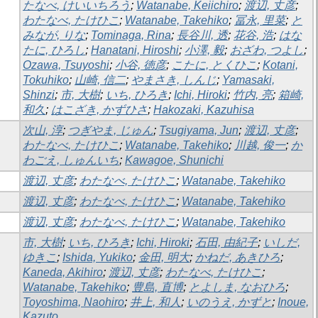
たなべ, けいいちろう
;
Watanabe, Keiichiro
;
渡辺, 丈彦
;
わたなべ, たけひこ
;
Watanabe, Takehiko
;
冨永, 里菜
;
と
みなが, りな
;
Tominaga, Rina
;
長谷川, 透
;
花谷, 浩
;
はな
たに, ひろし
;
Hanatani, Hiroshi
;
小澤, 毅
;
おざわ, つよし
;
Ozawa, Tsuyoshi
;
小谷, 徳彦
;
こたに, とくひこ
;
Kotani,
Tokuhiko
;
山崎, 信二
;
やまさき, しんじ
;
Yamasaki,
Shinzi
;
市, 大樹
;
いち, ひろき
;
Ichi, Hiroki
;
竹内, 亮
;
箱崎,
和久
;
はこざき, かずひさ
;
Hakozaki, Kazuhisa
次山, 淳
;
つぎやま, じゅん
;
Tsugiyama, Jun
;
渡辺, 丈彦
;
わたなべ, たけひこ
;
Watanabe, Takehiko
;
川越, 俊一
;
か
わごえ, しゅんいち
;
Kawagoe, Shunichi
渡辺, 丈彦
;
わたなべ, たけひこ
;
Watanabe, Takehiko
渡辺, 丈彦
;
わたなべ, たけひこ
;
Watanabe, Takehiko
渡辺, 丈彦
;
わたなべ, たけひこ
;
Watanabe, Takehiko
市, 大樹
;
いち, ひろき
;
Ichi, Hiroki
;
石田, 由紀子
;
いしだ,
ゆきこ
;
Ishida, Yukiko
;
金田, 明大
;
かねだ, あきひろ
;
Kaneda, Akihiro
;
渡辺, 丈彦
;
わたなべ, たけひこ
;
Watanabe, Takehiko
;
豊島, 直博
;
とよしま, なおひろ
;
Toyoshima, Naohiro
;
井上, 和人
;
いのうえ, かずと
;
Inoue,
Kazuto