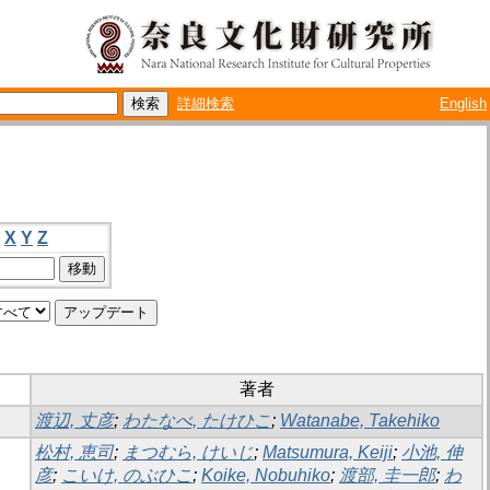
詳細検索
English
X
Y
Z
著者
渡辺, 丈彦
;
わたなべ, たけひこ
;
Watanabe, Takehiko
松村, 恵司
;
まつむら, けいじ
;
Matsumura, Keiji
;
小池, 伸
彦
;
こいけ, のぶひこ
;
Koike, Nobuhiko
;
渡部, 圭一郎
;
わ