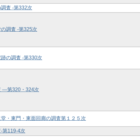
調査 -第332次
の調査 -第325次
跡の調査 -第330次
 ―第320・324次
第二堂・東門・東面回廊の調査第１２５次
-第119-4次