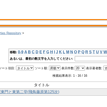
rties Repository
>
こ
0-9
A
B
C
D
E
F
G
H
I
J
K
L
M
N
O
P
Q
R
S
T
U
V
W
移動:
あるいは、最初の数文字を入力してください:
ソート項目:
ソート順:
表示件数
表示著者数:
検索結果表示: 1 - 16 / 16
タイトル
院東門と東第二堂(飛鳥藤原第125次)