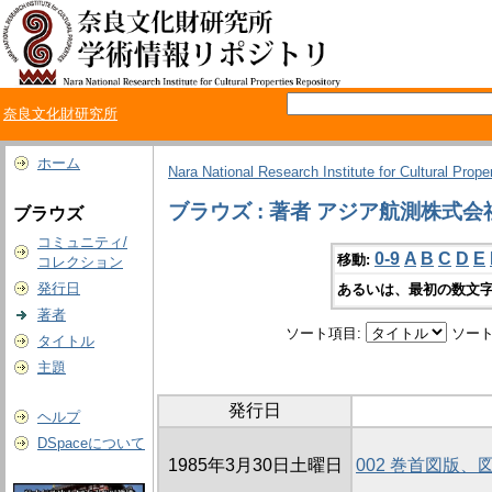
奈良文化財研究所
ホーム
Nara National Research Institute for Cultural Prope
ブラウズ : 著者 アジア航測株式会
ブラウズ
コミュニティ/
0-9
A
B
C
D
E
移動:
コレクション
発行日
あるいは、最初の数文字
著者
ソート項目:
ソート
タイトル
主題
発行日
ヘルプ
DSpaceについて
1985年3月30日土曜日
002 巻首図版、