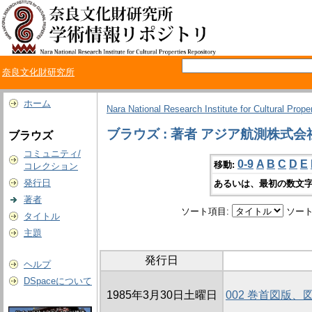
奈良文化財研究所
ホーム
Nara National Research Institute for Cultural Prope
ブラウズ : 著者 アジア航測株式会
ブラウズ
コミュニティ/
0-9
A
B
C
D
E
移動:
コレクション
発行日
あるいは、最初の数文字
著者
ソート項目:
ソート
タイトル
主題
発行日
ヘルプ
DSpaceについて
1985年3月30日土曜日
002 巻首図版、