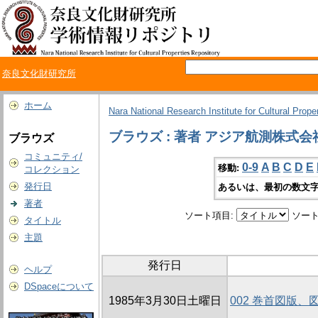
奈良文化財研究所
ホーム
Nara National Research Institute for Cultural Prope
ブラウズ : 著者 アジア航測株式会
ブラウズ
コミュニティ/
0-9
A
B
C
D
E
移動:
コレクション
発行日
あるいは、最初の数文字
著者
ソート項目:
ソート
タイトル
主題
発行日
ヘルプ
DSpaceについて
1985年3月30日土曜日
002 巻首図版、