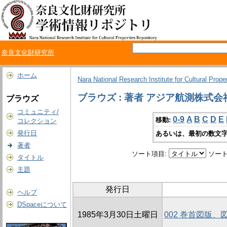
奈良文化財研究所
ホーム
Nara National Research Institute for Cultural Prope
ブラウズ : 著者 アジア航測株式会
ブラウズ
コミュニティ/
0-9
A
B
C
D
E
移動:
コレクション
発行日
あるいは、最初の数文字
著者
ソート項目:
ソート
タイトル
主題
発行日
ヘルプ
DSpaceについて
1985年3月30日土曜日
002 巻首図版、