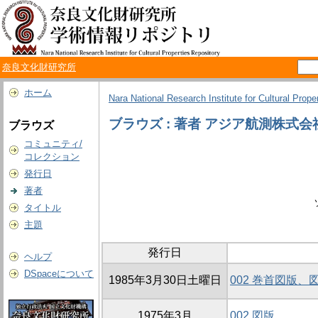
奈良文化財研究所
ホーム
Nara National Research Institute for Cultural Prope
ブラウズ : 著者 アジア航測株式会
ブラウズ
コミュニティ/
コレクション
発行日
著者
タイトル
主題
発行日
ヘルプ
DSpaceについて
1985年3月30日土曜日
002 巻首図版、
1975年3月
002 図版