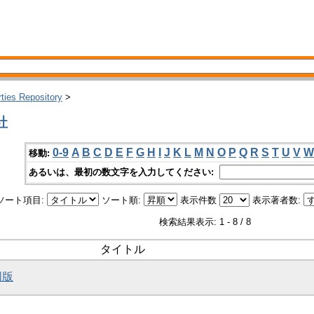
rties Repository
>
社
0-9
A
B
C
D
E
F
G
H
I
J
K
L
M
N
O
P
Q
R
S
T
U
V
W
移動:
あるいは、最初の数文字を入力してください:
ソート項目:
ソート順:
表示件数
表示著者数:
検索結果表示: 1 - 8 / 8
タイトル
図版