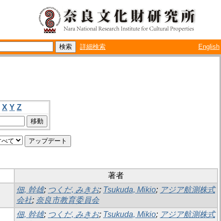
詳細検索
English
X
Y
Z
著者
佃, 幹雄
;
つくだ, みきお
;
Tsukuda, Mikio
;
アジア航測株式
会社
;
奈良市教育委員会
佃, 幹雄
;
つくだ, みきお
;
Tsukuda, Mikio
;
アジア航測株式