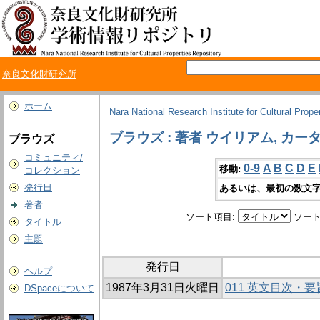
奈良文化財研究所
ホーム
Nara National Research Institute for Cultural Prope
ブラウズ : 著者 ウイリアム, カー
ブラウズ
コミュニティ/
0-9
A
B
C
D
E
移動:
コレクション
発行日
あるいは、最初の数文字
著者
ソート項目:
ソート
タイトル
主題
発行日
ヘルプ
1987年3月31日火曜日
011 英文目次・要
DSpaceについて