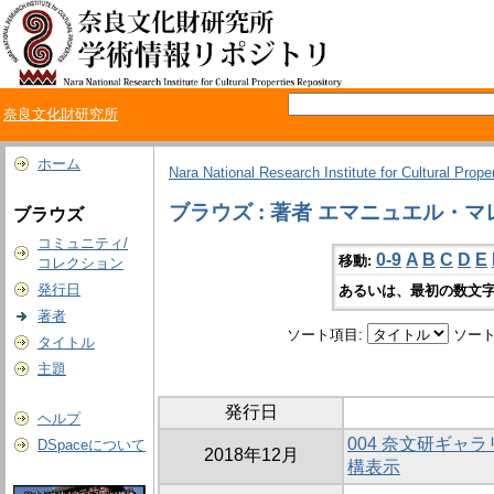
奈良文化財研究所
ホーム
Nara National Research Institute for Cultural Prope
ブラウズ : 著者 エマニュエル・マ
ブラウズ
コミュニティ/
0-9
A
B
C
D
E
移動:
コレクション
発行日
あるいは、最初の数文字
著者
ソート項目:
ソート
タイトル
主題
発行日
ヘルプ
004 奈文研ギャ
DSpaceについて
2018年12月
構表示