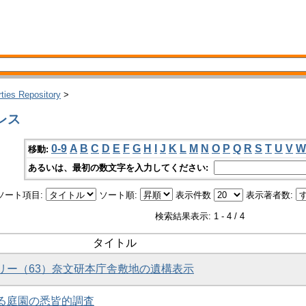
rties Repository
>
レス
0-9
A
B
C
D
E
F
G
H
I
J
K
L
M
N
O
P
Q
R
S
T
U
V
W
移動:
あるいは、最初の数文字を入力してください:
ソート項目:
ソート順:
表示件数
表示著者数:
検索結果表示: 1 - 4 / 4
タイトル
ラリー（63）奈文研本庁舎敷地の遺構表示
ける庭園の悉皆的調査