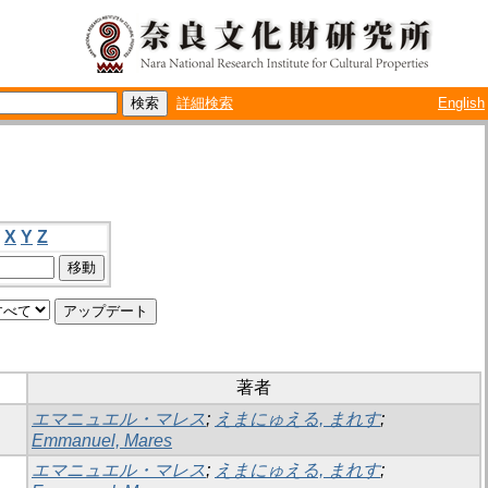
詳細検索
English
X
Y
Z
著者
エマニュエル・マレス
;
えまにゅえる, まれす
;
Emmanuel, Mares
エマニュエル・マレス
;
えまにゅえる, まれす
;