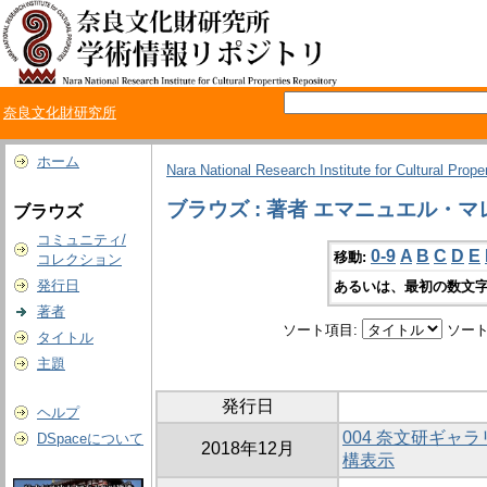
奈良文化財研究所
ホーム
Nara National Research Institute for Cultural Prope
ブラウズ : 著者 エマニュエル・マ
ブラウズ
コミュニティ/
0-9
A
B
C
D
E
移動:
コレクション
発行日
あるいは、最初の数文字
著者
ソート項目:
ソート
タイトル
主題
発行日
ヘルプ
004 奈文研ギャ
DSpaceについて
2018年12月
構表示