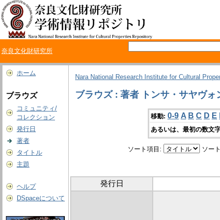
奈良文化財研究所
ホーム
Nara National Research Institute for Cultural Prope
ブラウズ : 著者 トンサ・サヤヴ
ブラウズ
コミュニティ/
0-9
A
B
C
D
E
移動:
コレクション
発行日
あるいは、最初の数文字
著者
ソート項目:
ソート
タイトル
主題
発行日
ヘルプ
DSpaceについて