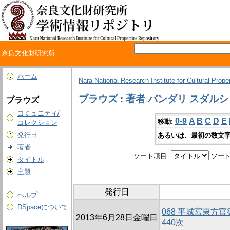
奈良文化財研究所
ホーム
Nara National Research Institute for Cultural Prope
ブラウズ : 著者 バンダリ スダル
ブラウズ
コミュニティ/
0-9
A
B
C
D
E
移動:
コレクション
発行日
あるいは、最初の数文字
著者
ソート項目:
ソート
タイトル
主題
発行日
ヘルプ
DSpaceについて
068 平城宮東方官
2013年6月28日金曜日
440次