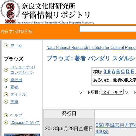
奈良文化財研究所
ホーム
Nara National Research Institute for Cultural Prope
ブラウズ : 著者 バンダリ スダル
ブラウズ
コミュニティ/
0-9
A
B
C
D
E
移動:
コレクション
発行日
あるいは、最初の数文字
著者
ソート項目:
ソート
タイトル
主題
発行日
ヘルプ
DSpaceについて
068 平城宮東方官
2013年6月28日金曜日
440次