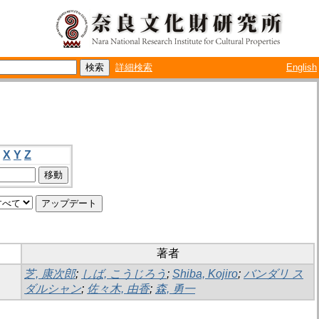
詳細検索
English
X
Y
Z
著者
芝, 康次郎
;
しば, こうじろう
;
Shiba, Kojiro
;
バンダリ ス
ダルシャン
;
佐々木, 由香
;
森, 勇一