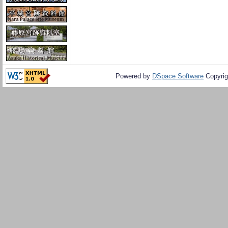
Powered by
DSpace Software
Copyrig