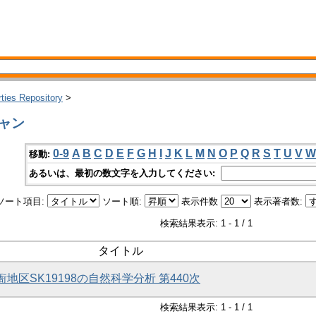
rties Repository
>
シャン
0-9
A
B
C
D
E
F
G
H
I
J
K
L
M
N
O
P
Q
R
S
T
U
V
W
移動:
あるいは、最初の数文字を入力してください:
ソート項目:
ソート順:
表示件数
表示著者数:
検索結果表示: 1 - 1 / 1
タイトル
衙地区SK19198の自然科学分析 第440次
検索結果表示: 1 - 1 / 1