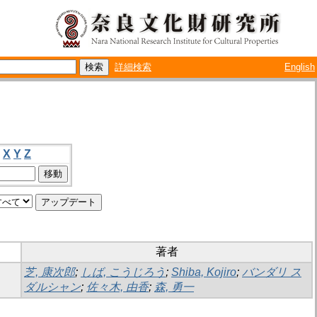
詳細検索
English
X
Y
Z
著者
芝, 康次郎
;
しば, こうじろう
;
Shiba, Kojiro
;
バンダリ ス
ダルシャン
;
佐々木, 由香
;
森, 勇一