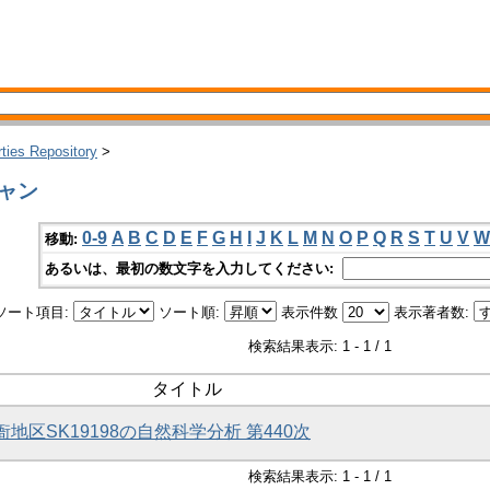
rties Repository
>
シャン
0-9
A
B
C
D
E
F
G
H
I
J
K
L
M
N
O
P
Q
R
S
T
U
V
W
移動:
あるいは、最初の数文字を入力してください:
ソート項目:
ソート順:
表示件数
表示著者数:
検索結果表示: 1 - 1 / 1
タイトル
衙地区SK19198の自然科学分析 第440次
検索結果表示: 1 - 1 / 1