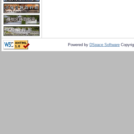
Powered by
DSpace Software
Copyrig