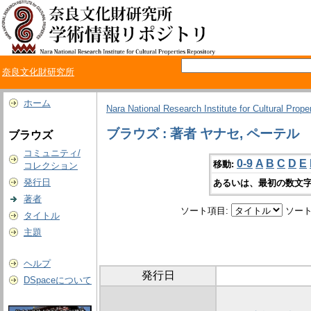
奈良文化財研究所
ホーム
Nara National Research Institute for Cultural Prope
ブラウズ : 著者 ヤナセ, ペーテル
ブラウズ
コミュニティ/
0-9
A
B
C
D
E
移動:
コレクション
発行日
あるいは、最初の数文字
著者
ソート項目:
ソート
タイトル
主題
ヘルプ
発行日
DSpaceについて