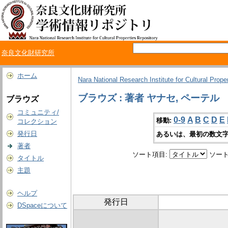
奈良文化財研究所
ホーム
Nara National Research Institute for Cultural Prope
ブラウズ : 著者 ヤナセ, ペーテル
ブラウズ
コミュニティ/
0-9
A
B
C
D
E
移動:
コレクション
発行日
あるいは、最初の数文字
著者
ソート項目:
ソート
タイトル
主題
ヘルプ
発行日
DSpaceについて