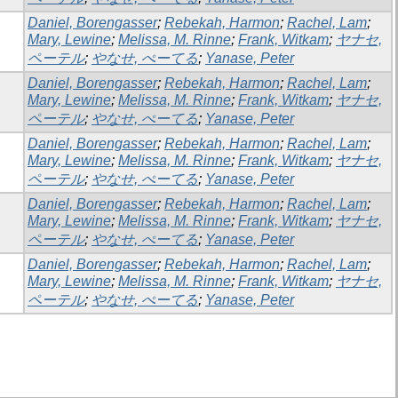
Daniel, Borengasser
;
Rebekah, Harmon
;
Rachel, Lam
;
Mary, Lewine
;
Melissa, M. Rinne
;
Frank, Witkam
;
ヤナセ,
ペーテル
;
やなせ, ぺーてる
;
Yanase, Peter
Daniel, Borengasser
;
Rebekah, Harmon
;
Rachel, Lam
;
Mary, Lewine
;
Melissa, M. Rinne
;
Frank, Witkam
;
ヤナセ,
ペーテル
;
やなせ, ぺーてる
;
Yanase, Peter
Daniel, Borengasser
;
Rebekah, Harmon
;
Rachel, Lam
;
Mary, Lewine
;
Melissa, M. Rinne
;
Frank, Witkam
;
ヤナセ,
ペーテル
;
やなせ, ぺーてる
;
Yanase, Peter
Daniel, Borengasser
;
Rebekah, Harmon
;
Rachel, Lam
;
Mary, Lewine
;
Melissa, M. Rinne
;
Frank, Witkam
;
ヤナセ,
ペーテル
;
やなせ, ぺーてる
;
Yanase, Peter
Daniel, Borengasser
;
Rebekah, Harmon
;
Rachel, Lam
;
Mary, Lewine
;
Melissa, M. Rinne
;
Frank, Witkam
;
ヤナセ,
ペーテル
;
やなせ, ぺーてる
;
Yanase, Peter