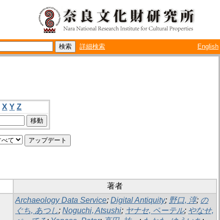
詳細検索
English
X
Y
Z
著者
Archaeology Data Service
;
Digital Antiquity
;
野口, 淳
;
の
ぐち, あつし
;
Noguchi, Atsushi
;
ヤナセ, ペーテル
;
やなせ,