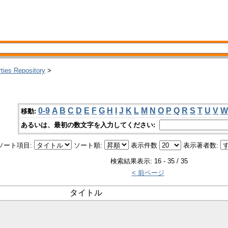
rties Repository
>
0-9
A
B
C
D
E
F
G
H
I
J
K
L
M
N
O
P
Q
R
S
T
U
V
W
移動:
あるいは、最初の数文字を入力してください:
ソート項目:
ソート順:
表示件数
表示著者数:
検索結果表示: 16 - 35 / 35
< 前ページ
タイトル