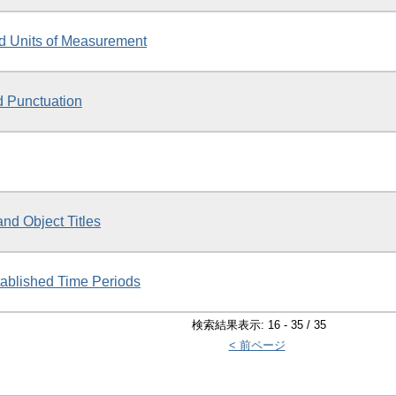
d Units of Measurement
 Punctuation
and Object Titles
tablished Time Periods
検索結果表示: 16 - 35 / 35
< 前ページ