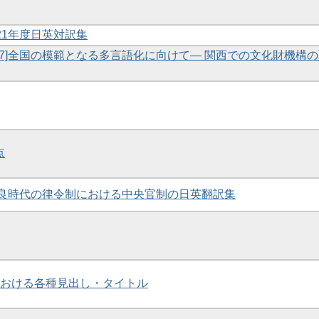
 2021年度日英対訳集
 [7]全国の模範となる多言語化に向けて― 関西での文化財機構
点
9]奈良時代の律令制における中央官制の日英翻訳集
室内における各種見出し・タイトル