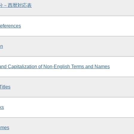
区分－西暦対応表
eferences
on
n and Capitalization of Non-English Terms and Names
itles
ks
imes