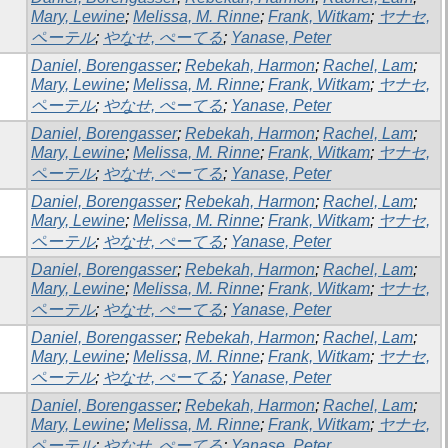
Mary, Lewine
;
Melissa, M. Rinne
;
Frank, Witkam
;
ヤナセ,
ペーテル
;
やなせ, ぺーてる
;
Yanase, Peter
Daniel, Borengasser
;
Rebekah, Harmon
;
Rachel, Lam
;
Mary, Lewine
;
Melissa, M. Rinne
;
Frank, Witkam
;
ヤナセ,
ペーテル
;
やなせ, ぺーてる
;
Yanase, Peter
Daniel, Borengasser
;
Rebekah, Harmon
;
Rachel, Lam
;
Mary, Lewine
;
Melissa, M. Rinne
;
Frank, Witkam
;
ヤナセ,
ペーテル
;
やなせ, ぺーてる
;
Yanase, Peter
Daniel, Borengasser
;
Rebekah, Harmon
;
Rachel, Lam
;
Mary, Lewine
;
Melissa, M. Rinne
;
Frank, Witkam
;
ヤナセ,
ペーテル
;
やなせ, ぺーてる
;
Yanase, Peter
Daniel, Borengasser
;
Rebekah, Harmon
;
Rachel, Lam
;
Mary, Lewine
;
Melissa, M. Rinne
;
Frank, Witkam
;
ヤナセ,
ペーテル
;
やなせ, ぺーてる
;
Yanase, Peter
Daniel, Borengasser
;
Rebekah, Harmon
;
Rachel, Lam
;
Mary, Lewine
;
Melissa, M. Rinne
;
Frank, Witkam
;
ヤナセ,
ペーテル
;
やなせ, ぺーてる
;
Yanase, Peter
Daniel, Borengasser
;
Rebekah, Harmon
;
Rachel, Lam
;
Mary, Lewine
;
Melissa, M. Rinne
;
Frank, Witkam
;
ヤナセ,
ペーテル
;
やなせ, ぺーてる
;
Yanase, Peter