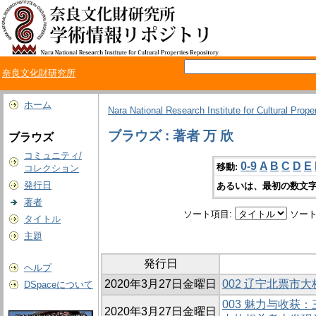
奈良文化財研究所
ホーム
Nara National Research Institute for Cultural Prope
ブラウズ : 著者 万 欣
ブラウズ
コミュニティ/
0-9
A
B
C
D
E
移動:
コレクション
発行日
あるいは、最初の数文字
著者
ソート項目:
ソート
タイトル
主題
発行日
ヘルプ
2020年3月27日金曜日
002 辽宁北票市
DSpaceについて
003 魅力与收获
2020年3月27日金曜日