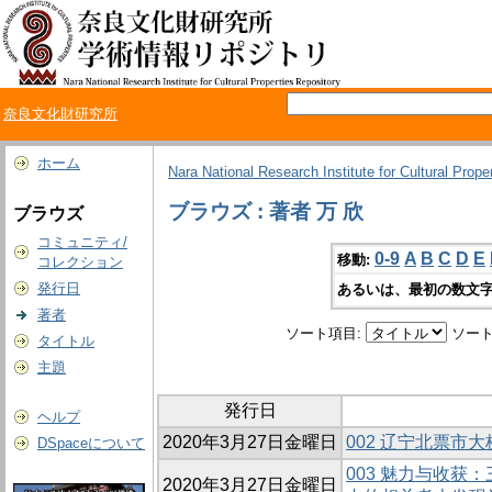
奈良文化財研究所
ホーム
Nara National Research Institute for Cultural Prope
ブラウズ : 著者 万 欣
ブラウズ
コミュニティ/
0-9
A
B
C
D
E
移動:
コレクション
発行日
あるいは、最初の数文字
著者
ソート項目:
ソート
タイトル
主題
発行日
ヘルプ
2020年3月27日金曜日
002 辽宁北票市
DSpaceについて
003 魅力与收获
2020年3月27日金曜日