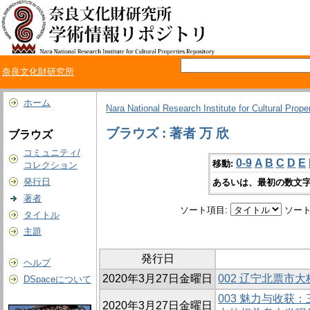
奈良文化財研究所
ホーム
Nara National Research Institute for Cultural Prope
ブラウズ : 著者 万 欣
ブラウズ
コミュニティ/
0-9
A
B
C
D
E
移動:
コレクション
発行日
あるいは、最初の数文字
著者
ソート項目:
ソート
タイトル
主題
発行日
ヘルプ
2020年3月27日金曜日
002 辽宁北票市
DSpaceについて
003 魅力与收获
2020年3月27日金曜日