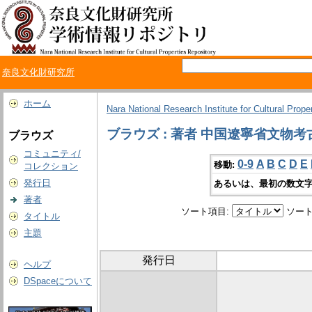
奈良文化財研究所
ホーム
Nara National Research Institute for Cultural Prope
ブラウズ : 著者 中国遼寧省文物
ブラウズ
コミュニティ/
0-9
A
B
C
D
E
移動:
コレクション
発行日
あるいは、最初の数文字
著者
ソート項目:
ソート
タイトル
主題
発行日
ヘルプ
DSpaceについて