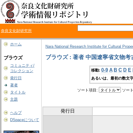
奈良文化財研究所
ホーム
Nara National Research Institute for Cultural Prope
ブラウズ : 著者 中国遼寧省文物
ブラウズ
コミュニティ/
0-9
A
B
C
D
E
移動:
コレクション
発行日
あるいは、最初の数文字
著者
ソート項目:
ソート
タイトル
主題
発行日
ヘルプ
DSpaceについて