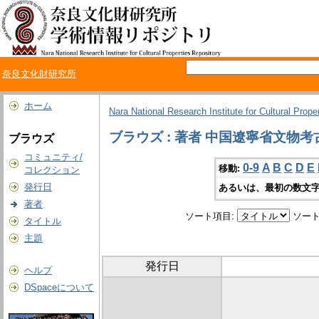
奈良文化財研究所
ホーム
Nara National Research Institute for Cultural Prope
ブラウズ : 著者 中国遼寧省文物
ブラウズ
コミュニティ/
0-9
A
B
C
D
E
移動:
コレクション
発行日
あるいは、最初の数文字
著者
ソート項目:
ソート
タイトル
主題
発行日
ヘルプ
DSpaceについて