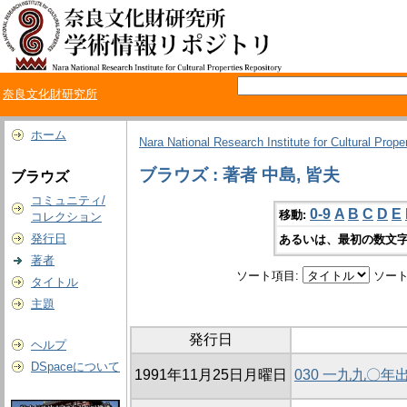
奈良文化財研究所
ホーム
Nara National Research Institute for Cultural Prope
ブラウズ : 著者 中島, 皆夫
ブラウズ
コミュニティ/
0-9
A
B
C
D
E
移動:
コレクション
発行日
あるいは、最初の数文字
著者
ソート項目:
ソート
タイトル
主題
発行日
ヘルプ
DSpaceについて
1991年11月25日月曜日
030 一九九〇