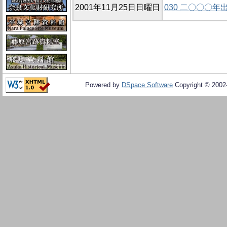
2001年11月25日日曜日
030 二〇〇〇
Powered by
DSpace Software
Copyright © 200