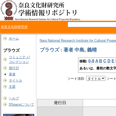
奈良文化財研究所
ホーム
Nara National Research Institute for Cultural Prope
ブラウズ : 著者 中島, 義晴
ブラウズ
コミュニティ/
0-9
A
B
C
D
E
移動:
コレクション
発行日
あるいは、最初の数文字
著者
ソート項目:
ソート
タイトル
主題
ヘルプ
発行日
DSpaceについて