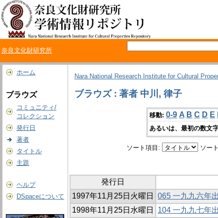
奈良文化財研究所
ホーム
Nara National Research Institute for Cultural Prope
ブラウズ : 著者 中川, 律子
ブラウズ
コミュニティ/
0-9
A
B
C
D
E
移動:
コレクション
発行日
あるいは、最初の数文字
著者
ソート項目:
ソート
タイトル
主題
発行日
ヘルプ
1997年11月25日火曜日
065 一九九六
DSpaceについて
1998年11月25日水曜日
104 一九九七