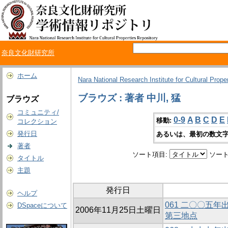
奈良文化財研究所
ホーム
Nara National Research Institute for Cultural Prope
ブラウズ : 著者 中川, 猛
ブラウズ
コミュニティ/
0-9
A
B
C
D
E
移動:
コレクション
発行日
あるいは、最初の数文字
著者
ソート項目:
ソート
タイトル
主題
発行日
ヘルプ
061 二〇〇五
DSpaceについて
2006年11月25日土曜日
第三地点