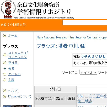
奈良文化財研究所
ホーム
Nara National Research Institute for Cultural Prope
ブラウズ : 著者 中川, 猛
ブラウズ
コミュニティ/
0-9
A
B
C
D
E
移動:
コレクション
発行日
あるいは、最初の数文字
著者
ソート項目:
ソート
タイトル
主題
発行日
ヘルプ
061 二〇〇五
DSpaceについて
2006年11月25日土曜日
第三地点