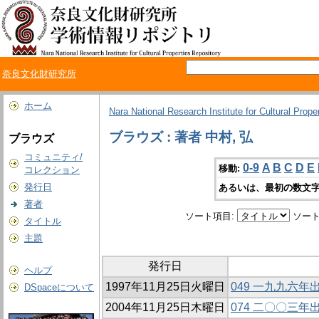
奈良文化財研究所
ホーム
Nara National Research Institute for Cultural Prope
ブラウズ : 著者 中村, 弘
ブラウズ
コミュニティ/
0-9
A
B
C
D
E
移動:
コレクション
発行日
あるいは、最初の数文字
著者
ソート項目:
ソート
タイトル
主題
発行日
ヘルプ
1997年11月25日火曜日
049 一九九六
DSpaceについて
2004年11月25日木曜日
074 二〇〇三