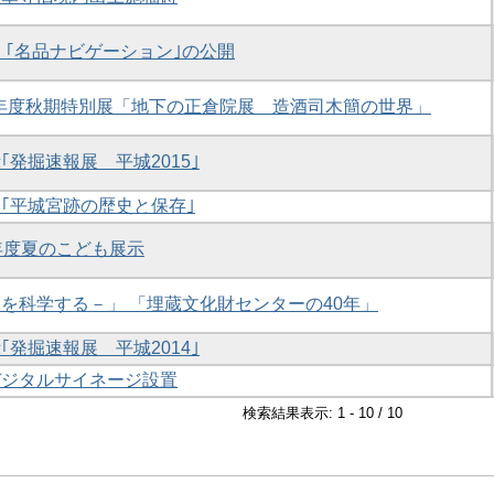
・ ｢名品ナビゲーション｣の公開
27年度秋期特別展「地下の正倉院展 造酒司木簡の世界」
｢発掘速報展 平城2015｣
介｢平城宮跡の歴史と保存｣
7年度夏のこども展示
簡を科学する－」 「埋蔵文化財センターの40年」
｢発掘速報展 平城2014｣
デジタルサイネージ設置
検索結果表示: 1 - 10 / 10