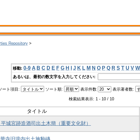
rties Repository
>
0-9
A
B
C
D
E
F
G
H
I
J
K
L
M
N
O
P
Q
R
S
T
U
V
W
移動:
あるいは、最初の数文字を入力してください:
ソート項目:
ソート順:
表示件数
表示著者数:
検索結果表示: 1 - 10 / 10
タイトル
1）平城宮跡造酒司出土木簡（重要文化財）
) 法華寺旧境内出土施釉磚