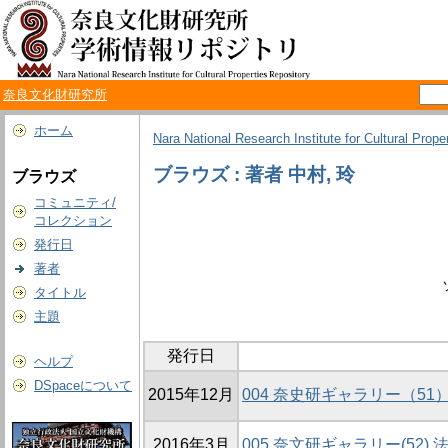
奈良文化財研究所
ホーム
Nara National Research Institute for Cultural Prope
ブラウズ : 著者 中村, 玲
ブラウズ
コミュニティ/
コレクション
発行日
著者
タイトル
主題
発行日
ヘルプ
DSpaceについて
2015年12月
004 奈史研ギャラリー（5
2016年3月
005 奈文研ギャラリー(52