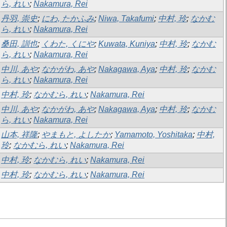
ら, れい
;
Nakamura, Rei
丹羽, 崇史
;
にわ, たかふみ
;
Niwa, Takafumi
;
中村, 玲
;
なかむ
ら, れい
;
Nakamura, Rei
桑田, 訓也
;
くわた, くにや
;
Kuwata, Kuniya
;
中村, 玲
;
なかむ
ら, れい
;
Nakamura, Rei
中川, あや
;
なかがわ, あや
;
Nakagawa, Aya
;
中村, 玲
;
なかむ
ら, れい
;
Nakamura, Rei
中村, 玲
;
なかむら, れい
;
Nakamura, Rei
中川, あや
;
なかがわ, あや
;
Nakagawa, Aya
;
中村, 玲
;
なかむ
ら, れい
;
Nakamura, Rei
山本, 祥隆
;
やまもと, よしたか
;
Yamamoto, Yoshitaka
;
中村,
玲
;
なかむら, れい
;
Nakamura, Rei
中村, 玲
;
なかむら, れい
;
Nakamura, Rei
中村, 玲
;
なかむら, れい
;
Nakamura, Rei