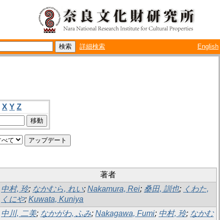
詳細検索
English
X
Y
Z
著者
中村, 玲
;
なかむら, れい
;
Nakamura, Rei
;
桑田, 訓也
;
くわた,
くにや
;
Kuwata, Kuniya
中川, 二美
;
なかがわ, ふみ
;
Nakagawa, Fumi
;
中村, 玲
;
なかむ