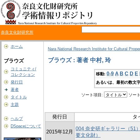
奈良文化財研究所
ホーム
Nara National Research Institute for Cultural Prope
ブラウズ : 著者 中村, 玲
ブラウズ
コミュニティ/
0-9
A
B
C
D
E
移動:
コレクション
発行日
あるいは、最初の数文字
著者
ソート項目:
ソート
タイトル
主題
発行日
タ
ヘルプ
DSpaceについて
004 奈史研ギャラリー（5
2015年12月
要文化財）