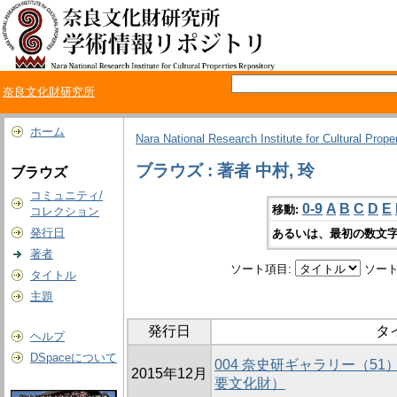
奈良文化財研究所
ホーム
Nara National Research Institute for Cultural Prope
ブラウズ : 著者 中村, 玲
ブラウズ
コミュニティ/
0-9
A
B
C
D
E
移動:
コレクション
発行日
あるいは、最初の数文字
著者
ソート項目:
ソート
タイトル
主題
発行日
タ
ヘルプ
DSpaceについて
004 奈史研ギャラリー（5
2015年12月
要文化財）