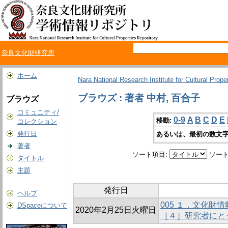
奈良文化財研究所
ホーム
Nara National Research Institute for Cultural Prope
ブラウズ : 著者 中村, 百合子
ブラウズ
コミュニティ/
0-9
A
B
C
D
E
移動:
コレクション
発行日
あるいは、最初の数文字
著者
ソート項目:
ソート
タイトル
主題
発行日
ヘルプ
005 １．文化財
DSpaceについて
2020年2月25日火曜日
［４］研究者にと