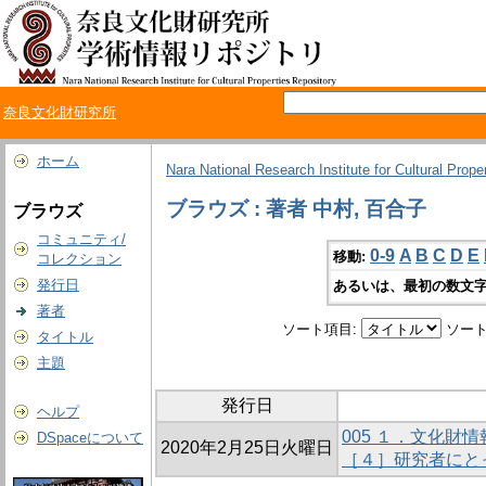
奈良文化財研究所
ホーム
Nara National Research Institute for Cultural Prope
ブラウズ : 著者 中村, 百合子
ブラウズ
コミュニティ/
0-9
A
B
C
D
E
移動:
コレクション
発行日
あるいは、最初の数文字
著者
ソート項目:
ソート
タイトル
主題
発行日
ヘルプ
005 １．文化財
DSpaceについて
2020年2月25日火曜日
［４］研究者にと