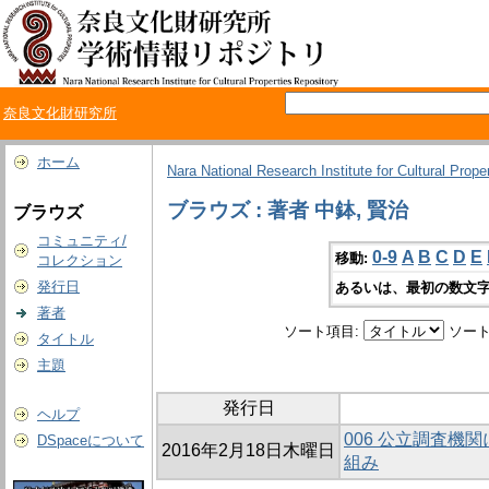
奈良文化財研究所
ホーム
Nara National Research Institute for Cultural Prope
ブラウズ : 著者 中鉢, 賢治
ブラウズ
コミュニティ/
0-9
A
B
C
D
E
移動:
コレクション
発行日
あるいは、最初の数文字
著者
ソート項目:
ソート
タイトル
主題
発行日
ヘルプ
006 公立調査機
DSpaceについて
2016年2月18日木曜日
組み