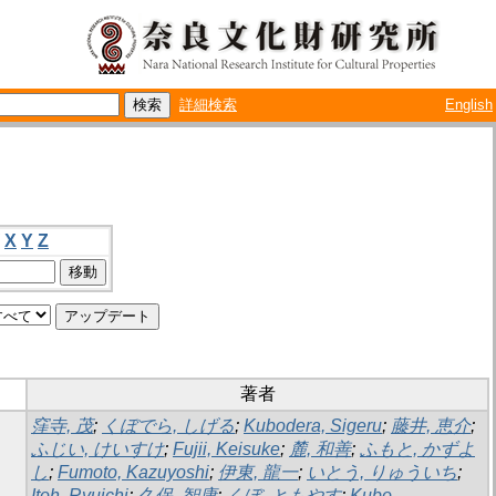
詳細検索
English
X
Y
Z
著者
窪寺, 茂
;
くぼでら, しげる
;
Kubodera, Sigeru
;
藤井, 恵介
;
ふじい, けいすけ
;
Fujii, Keisuke
;
麓, 和善
;
ふもと, かずよ
し
;
Fumoto, Kazuyoshi
;
伊東, 龍一
;
いとう, りゅういち
;
Itoh, Ryuichi
;
久保, 智康
;
くぼ, ともやす
;
Kubo,