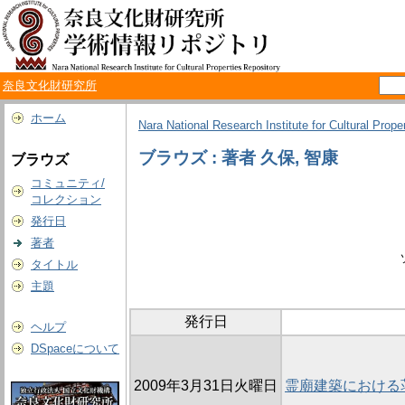
奈良文化財研究所
ホーム
Nara National Research Institute for Cultural Prope
ブラウズ : 著者 久保, 智康
ブラウズ
コミュニティ/
コレクション
発行日
著者
タイトル
主題
発行日
ヘルプ
DSpaceについて
2009年3月31日火曜日
霊廟建築における