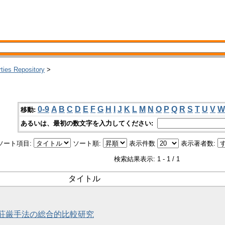
rties Repository
>
0-9
A
B
C
D
E
F
G
H
I
J
K
L
M
N
O
P
Q
R
S
T
U
V
W
移動:
あるいは、最初の数文字を入力してください:
ソート項目:
ソート順:
表示件数
表示著者数:
検索結果表示: 1 - 1 / 1
タイトル
荘厳手法の総合的比較研究