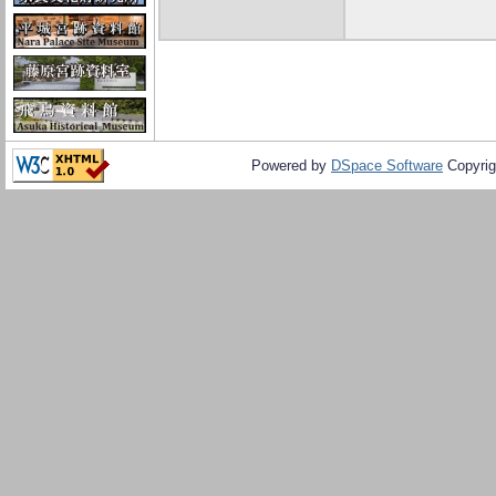
Powered by
DSpace Software
Copyrig