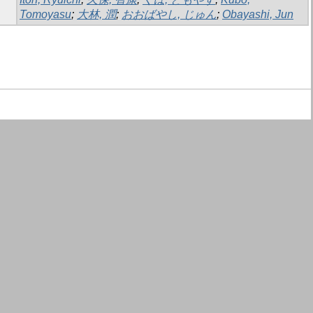
Tomoyasu
;
大林, 潤
;
おおばやし, じゅん
;
Obayashi, Jun