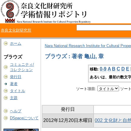
奈良文化財研究所
ホーム
Nara National Research Institute for Cultural Prope
ブラウズ : 著者 亀山, 章
ブラウズ
コミュニティ/
0-9
A
B
C
D
E
移動:
コレクション
発行日
あるいは、最初の数文字
著者
ソート項目:
ソート
タイトル
主題
発行日
ヘルプ
DSpaceについて
2012年12月20日木曜日
002 文化財と自