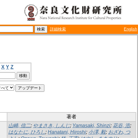
詳細検索
English
X
Y
Z
著者
山崎, 信二
;
やまさき, しんじ
;
Yamasaki, Shinzi
;
花谷, 浩
;
はなたに, ひろし
;
Hanatani, Hiroshi
;
小澤, 毅
;
おざわ, つ