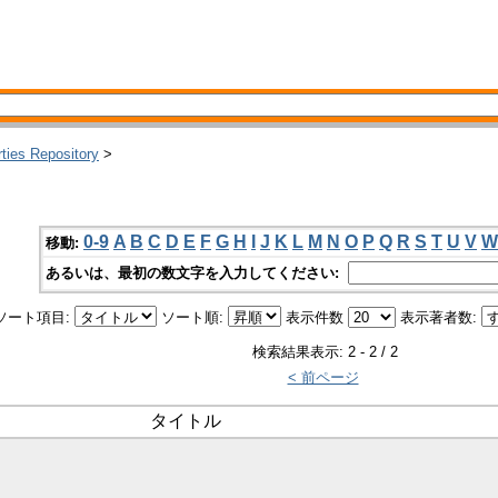
rties Repository
>
0-9
A
B
C
D
E
F
G
H
I
J
K
L
M
N
O
P
Q
R
S
T
U
V
W
移動:
あるいは、最初の数文字を入力してください:
ソート項目:
ソート順:
表示件数
表示著者数:
検索結果表示: 2 - 2 / 2
< 前ページ
タイトル