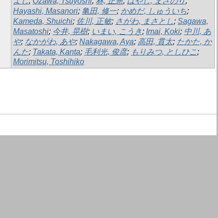
よし
;
Ozawa, Tsuyoshi
;
林, 正憲
;
はやし, まさのり
;
Hayashi, Masanori
;
亀田, 修一
;
かめだ, しゅういち
;
Kameda, Shuichi
;
佐川, 正敏
;
さがわ, まさとし
;
Sagawa,
Masatoshi
;
今井, 晃樹
;
いまい, こうき
;
Imai, Koki
;
中川, あ
や
;
なかがわ, あや
;
Nakagawa, Aya
;
高田, 貫太
;
たかた, か
んた
;
Takata, Kanta
;
毛利光, 俊彦
;
もりみつ, としひこ
;
Morimitsu, Toshihiko