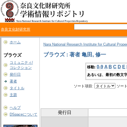
奈良文化財研究所
ホーム
Nara National Research Institute for Cultural Prope
ブラウズ : 著者 亀田, 修一
ブラウズ
コミュニティ/
0-9
A
B
C
D
E
移動:
コレクション
発行日
あるいは、最初の数文字
著者
ソート項目:
ソート
タイトル
主題
ヘルプ
発行日
DSpaceについて