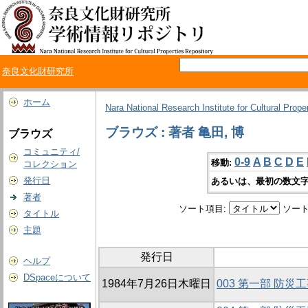
奈良文化財研究所
ホーム
Nara National Research Institute for Cultural Prope
ブラウズ : 著者 亀田, 博
ブラウズ
コミュニティ/
0-9
A
B
C
D
E
移動:
コレクション
発行日
あるいは、最初の数文字
著者
ソート項目:
ソート
タイトル
主題
発行日
ヘルプ
DSpaceについて
1984年7月26日木曜日
003 第一部 防災