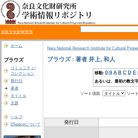
奈良文化財研究所
ホーム
Nara National Research Institute for Cultural Prope
ブラウズ : 著者 井上, 和人
ブラウズ
コミュニティ/
0-9
A
B
C
D
E
移動:
コレクション
発行日
あるいは、最初の数文字
著者
ソート項目:
ソート
タイトル
主題
ヘルプ
発行日
DSpaceについて