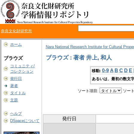
奈良文化財研究所
ホーム
Nara National Research Institute for Cultural Prope
ブラウズ : 著者 井上, 和人
ブラウズ
コミュニティ/
0-9
A
B
C
D
E
移動:
コレクション
発行日
あるいは、最初の数文字
著者
ソート項目:
ソート
タイトル
主題
ヘルプ
発行日
DSpaceについて