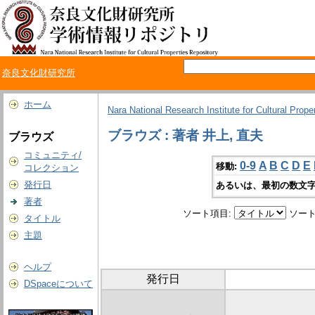
奈良文化財研究所
ホーム
Nara National Research Institute for Cultural Prope
ブラウズ : 著者 井上, 直夫
ブラウズ
コミュニティ/
0-9
A
B
C
D
E
移動:
コレクション
発行日
あるいは、最初の数文字
著者
ソート項目:
ソート
タイトル
主題
ヘルプ
発行日
DSpaceについて