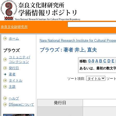
奈良文化財研究所
ホーム
Nara National Research Institute for Cultural Prope
ブラウズ : 著者 井上, 直夫
ブラウズ
コミュニティ/
0-9
A
B
C
D
E
移動:
コレクション
発行日
あるいは、最初の数文字
著者
ソート項目:
ソート
タイトル
主題
ヘルプ
発行日
DSpaceについて