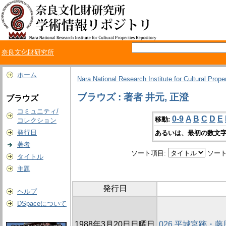
奈良文化財研究所
ホーム
Nara National Research Institute for Cultural Prope
ブラウズ : 著者 井元, 正澄
ブラウズ
コミュニティ/
0-9
A
B
C
D
E
移動:
コレクション
発行日
あるいは、最初の数文字
著者
ソート項目:
ソート
タイトル
主題
発行日
ヘルプ
DSpaceについて
1988年3月20日日曜日
026 平城宮跡・