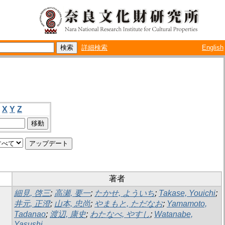
詳細検索
English
X
Y
Z
著者
細見, 啓三
;
高瀬, 要一
;
たかせ, よういち
;
Takase, Youichi
;
井元, 正澄
;
山本, 忠尚
;
やまもと, ただなお
;
Yamamoto,
Tadanao
;
渡辺, 康史
;
わたなべ, やすし
;
Watanabe,
Yasushi