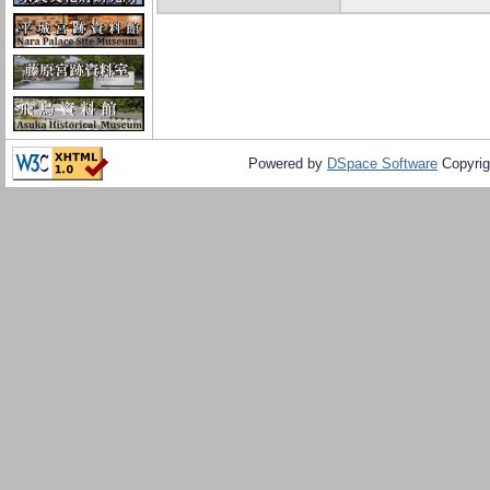
Powered by
DSpace Software
Copyrig