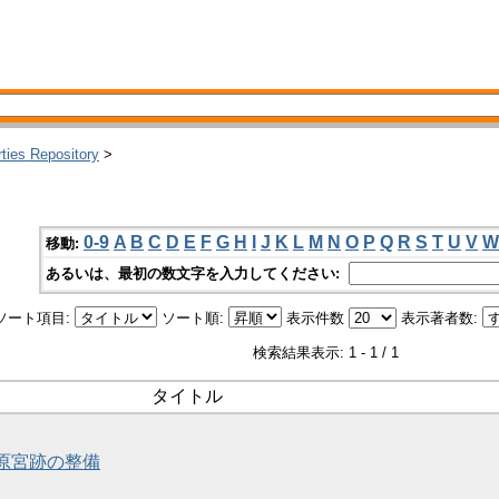
rties Repository
>
0-9
A
B
C
D
E
F
G
H
I
J
K
L
M
N
O
P
Q
R
S
T
U
V
W
移動:
あるいは、最初の数文字を入力してください:
ソート項目:
ソート順:
表示件数
表示著者数:
検索結果表示: 1 - 1 / 1
タイトル
藤原宮跡の整備